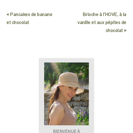
« Pancakes de banane
Brioche à l’HOVE, à la
et chocolat
vanille et aux pépites de
chocolat »
READER
PRIMARY
INTERACTIONS
SIDEBAR