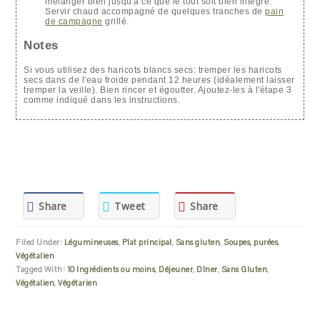
mélanger bien jusqu'à ce que le tout soit bien intégré.
Servir chaud accompagné de quelques tranches de
pain
de campagne
grillé.
Notes
Si vous utilisez des haricots blancs secs: tremper les haricots
secs dans de l'eau froide pendant 12 heures (idéalement laisser
tremper la veille). Bien rincer et égoutter. Ajoutez-les à l'étape 3
comme indiqué dans les instructions.
Share
Tweet
Share
Filed Under:
Légumineuses
,
Plat principal
,
Sans gluten
,
Soupes, purées
,
Végétalien
Tagged With:
10 Ingrédients ou moins
,
Déjeuner
,
Dîner
,
Sans Gluten
,
Végétalien
,
Végétarien