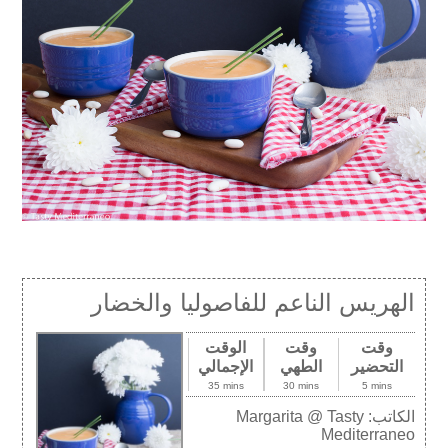
الهريس الناعم للفاصوليا والخضار
وقت
وقت
الوقت
التحضير
الطهي
الإجمالي
35 mins
30 mins
5 mins
الكاتب:
Margarita @ Tasty
Mediterraneo