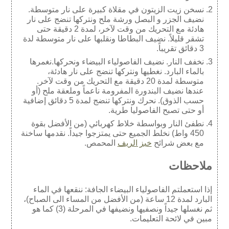
نسخن زيت الزيتون في مقلاة كبيرة على نار متوسطة.
نضيف الجزر و البصل ورشة ملح ونتركها تنضج على نار
هادئة مع التحريك من وقت لآخر، لمدة 2 دقيقة حتى
تشقر قليلاً. نضيف البطاطا ونقلبها على نار متوسطة لدة
3 دقائق تقريباً.
نخفف النار. نضيف الفاصولياء البيضاء ونحركها.نغمرها
بالماء البارد. نغطيها ونتركها تنضج على نار هادئة،
متوسطة لمدة 20 دقيقة مع التحريك من وقت لآخر.
عندها نضيف البندورة المفرومة ناعماً وملعقة ملح (أو
حسب الذوق). نحرك ونتركها تنضج لمدة 5 دقائق إضافية
أو حتى تصبح الفاصوليا طرية.
نطفئ النار وبواسطة خلاط كهربائي (من الأفضل بقوة
450 واط) نخلط الجميع حتى يمتزجوا جيداً. نقدمها ساخنة
مع بعض شرائح
خبز الريف
المحمص.
ملاحظات
إذا استعملتم الفاصولياء البيضاء الجافة: ننقعها في الماء
البارد لمدة 12 ساعة (من الأفضل من المساء الى الصباح)،
ثم نغسلها جيداً ونصفيها ونضيفها في المرحلة (3) كما هو
مبين في لائحة التعليمات.