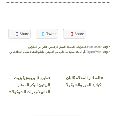
Share
Tweet
Share
Vegan
Filed Under:
,
البقوليات
,
الحساء
,
الطبق الرئيسي
,
خالي من الغلوتين
Vegan
Tagged With:
,
أو أقل 10 مكونات
,
خالي من الغلوتين
,
طعام العشاء
,
طعام الغذاء
,
نباتي
« الفطائر المحلاة (البان
فطيرة (البريوش) بزيت
كيك) بالموز والشوكولا
الزيتون البكر الممتاز،
الفانييلا و ذرات الشوكولا »
PRIMARY
READER