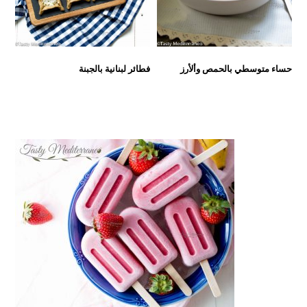
حساء متوسطي بالحمص وألأرز
فطائر لبنانية بالجبنة