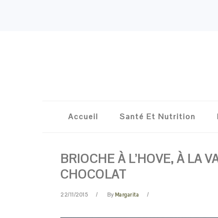
Skip
Skip
Skip
Skip
to
to
to
to
primary
content
primary
footer
navigation
sidebar
Accueil
Santé Et Nutrition
BRIOCHE À L’HOVE, À LA V
CHOCOLAT
22/11/2015
By
Margarita