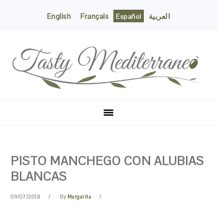
English
Français
العربية
Español
Skip
Skip
Skip
Skip
to
to
to
to
primary
content
primary
footer
navigation
sidebar
PISTO MANCHEGO CON ALUBIAS
BLANCAS
09/07/2018
By
Margarita