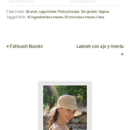
Filed Under:
Brunch
,
Legumbres
,
Plato principal
,
Sin gluten
,
Vegana
Tagged With:
10 Ingredientes o menos
,
30 minutos o menos
,
Cena
« Fattoush libanés
Labneh con ajo y menta
»
READER
PRIMARY
INTERACTIONS
SIDEBAR