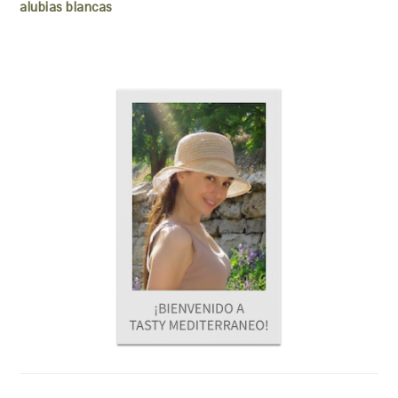
alubias blancas
READER
PRIMARY
INTERACTIONS
SIDEBAR