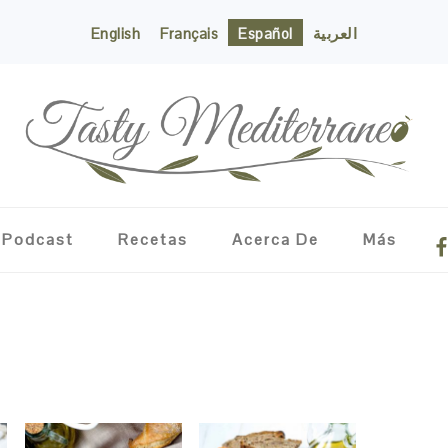
English
Français
Español
العربية
NA
Podcast
Recetas
Acerca De
Más
ME
SO
IC