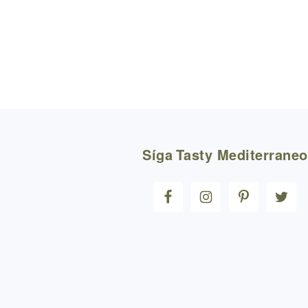
FOOTER
Síga
Tasty Mediterraneo