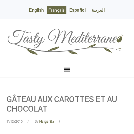
English
Español
العربية
Français
Skip
Skip
Skip
Skip
to
to
to
to
primary
content
primary
footer
navigation
sidebar
GÂTEAU AUX CAROTTES ET AU
CHOCOLAT
11/12/2015
By
Margarita