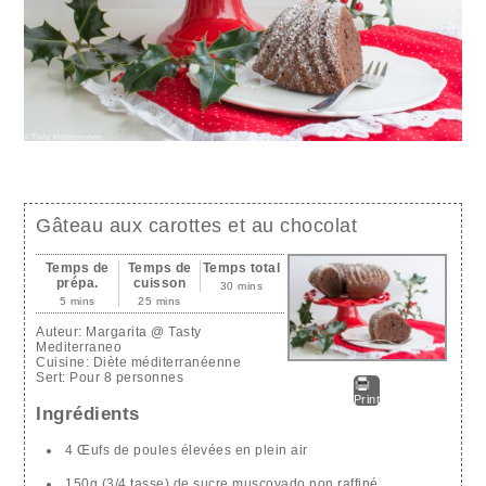
Gâteau aux carottes et au chocolat
Temps de
Temps de
Temps total
prépa.
cuisson
30 mins
5 mins
25 mins
Auteur:
Margarita @ Tasty
Mediterraneo
Cuisine:
Diète méditerranéenne
Sert:
Pour 8 personnes
Print
Ingrédients
4 Œufs de poules élevées en plein air
150g (3/4 tasse) de sucre muscovado non raffiné