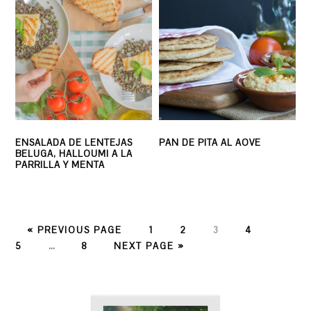
ENSALADA DE LENTEJAS
PAN DE PITA AL AOVE
BELUGA, HALLOUMI A LA
PARRILLA Y MENTA
PAGE
PAGE
PAGE
PAGE
PAGE
« PREVIOUS PAGE
1
2
3
4
PAGE
5
…
8
NEXT PAGE »
PRIMARY
SIDEBAR