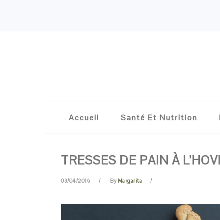
Skip
Skip
Skip
Skip
to
to
to
to
primary
content
primary
footer
navigation
sidebar
Accueil
Santé Et Nutrition
TRESSES DE PAIN À L’HOV
03/04/2016
By
Margarita