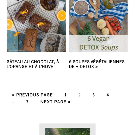
GÂTEAU AU CHOCOLAT, À
6 SOUPES VÉGÉTALIENNES
L’ORANGE ET À L’HOVE
DE « DETOX »
PAGE
PAGE
PAGE
PAGE
« PREVIOUS PAGE
1
2
3
4
PAGE
…
7
NEXT PAGE »
PRIMARY
SIDEBAR