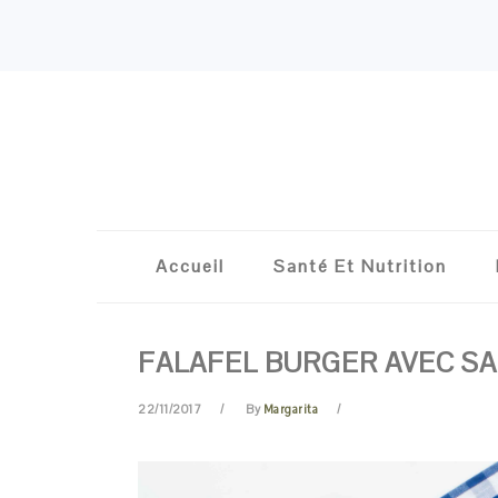
Skip
Skip
Skip
Skip
to
to
to
to
primary
content
primary
footer
navigation
sidebar
Accueil
Santé Et Nutrition
FALAFEL BURGER AVEC SA
22/11/2017
By
Margarita