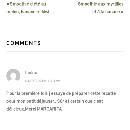
« Smoothie d’été au
Smoothie aux myrtilles
melon, banane et kiwi
et à la banane »
READER
INTERACTIONS
COMMENTS
loulout
04/07/2021 at 7:40 pm
Pour la première fois j essaye de préparer cette recette
pour mon petit déjeuner.. Sûr et certain que c est
délicieux.Merci MARGARITA