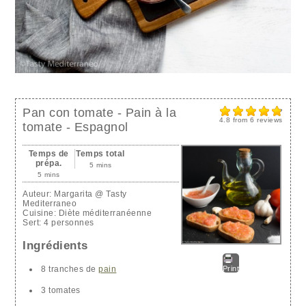
Pan con tomate - Pain à la
4.8
from
6
reviews
tomate - Espagnol
Temps de
Temps total
prépa.
5 mins
5 mins
Auteur:
Margarita @ Tasty
Mediterraneo
Cuisine:
Diète méditerranéenne
Sert:
4 personnes
Ingrédients
8 tranches de
pain
Print
3 tomates