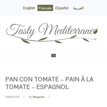
English
Español
العربية
Français
Skip
Skip
Skip
Skip
to
to
to
to
primary
content
primary
footer
navigation
sidebar
PAN CON TOMATE – PAIN À LA
TOMATE – ESPAGNOL
05/08/2015
By
Margarita