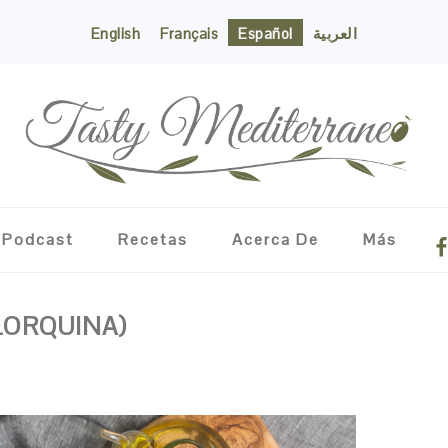
English
Français
Español
العربية
NA
Podcast
Recetas
Acerca De
Más
ME
SO
IC
LORQUINA)