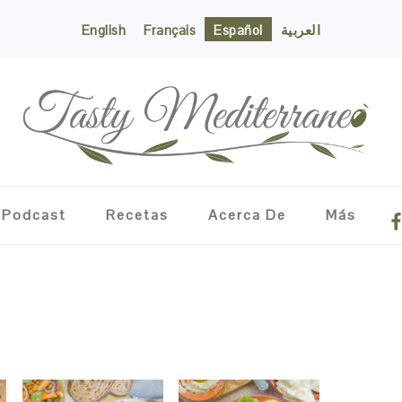
English
Français
Español
العربية
NA
Podcast
Recetas
Acerca De
Más
ME
SO
IC