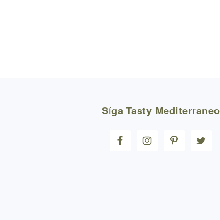
FOOTER
Síga
Tasty Mediterraneo