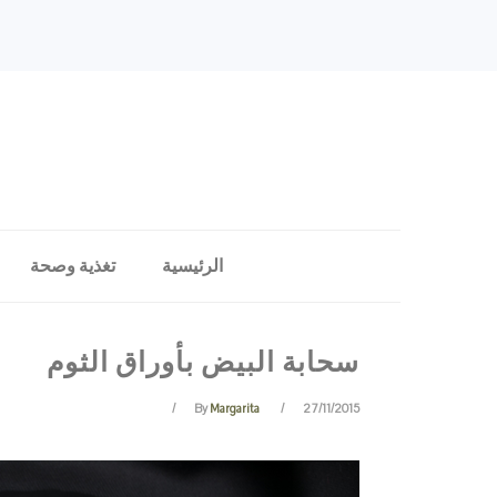
Skip
Skip
Skip
Skip
to
to
to
to
primary
content
primary
footer
navigation
sidebar
الرئيسية
تغذية وصحة
سحابة البيض بأوراق الثوم
Margarita
By
27/11/2015