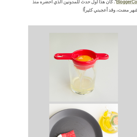
BloggerCo
“. كان هذا أول حدث للمدونين الذي أحضره منذ
هر مضت، وقد أعجبني كثيراً!