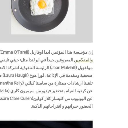
إن مؤسسة هذا المؤتمر، ايما اوفاريل (Emma O’Farell) قد قامت بعمل ممتاز بإحضار نخبة من
والمقدّمين
الحضور خبراتهم و اقتراحاتهم الذكية.