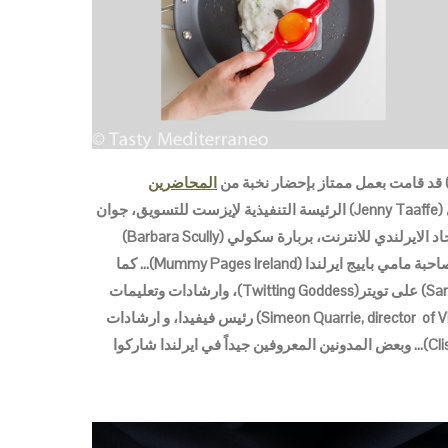
المحاضرين
المعروفين جيداً في ايرلندا مثل: جيني تايفي (Jenny Taaffe) الرئيسة التنفيذية لإيزست للتسويق، جوان
مولفهيل (Joan Mulvihill) الرئيسة التنفيذية لشركة الاتحاد الايرلندي للانترنت، بربارة سكولي (Barbara Scully)
صحفية ومقدمة في الإذاعة، لورا هوغ (Laura Haugh) صاحبة مامي باييج ايرلندا (Mummy Pages Ireland)… كما
تلقينا ارشادات ممتازة من سامنتا كيللي (Samantha Kelly) على تويتر(Twitting Goddess)، وارشادات وتعليمات
عن كيفية القيام بتحضير فيديو من سيميون كاري (Simeon Quarrie, director of Vivida) رئيس فيفيدا، و ارشادات
عن اليوتيوب من كليسار كلار كولين(Clissare Clare Cullen)… وبعض المدونين المعروفين جيداً في ايرلندا شاركوا