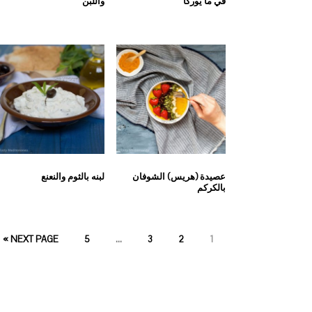
في ما يوركا
واللبن
عصيدة (هريس) الشوفان
لبنه بالثوم والنعنع
بالكركم
PAGE
PAGE
PAGE
PAGE
NEXT PAGE »
5
…
3
2
1