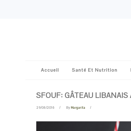
Skip
Skip
Skip
Skip
to
to
to
to
primary
content
primary
footer
navigation
sidebar
Accueil
Santé Et Nutrition
SFOUF: GÂTEAU LIBANAIS
29/06/2016
By
Margarita