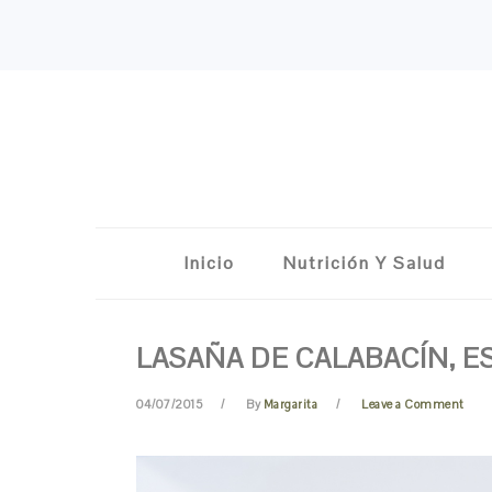
Skip
Skip
Skip
Skip
to
to
to
to
primary
content
primary
footer
navigation
sidebar
Inicio
Nutrición Y Salud
LASAÑA DE CALABACÍN, E
04/07/2015
By
Margarita
Leave a Comment