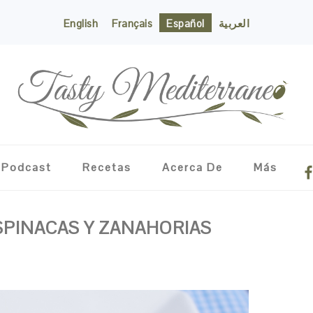
English
Français
Español
العربية
NA
Podcast
Recetas
Acerca De
Más
ME
SO
IC
SPINACAS Y ZANAHORIAS