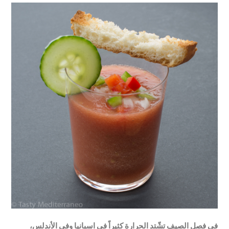
في فصل الصيف تشّتد الحرارة كثيراً في اسبانيا وفي الأندلس،