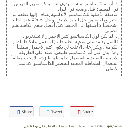
إذا أردتم كاسباتشو سلس - بدون لب- يمكن تمرير الهريس
في المصفاة قبل وضعه في البراد.
الوصفة الأصلية للكاسباتشو الأندلسية يضاف إليها قطعة من
الخبز وملعقة من خل النبيذ الأبيض أو خل Xérès عند الخلط
. شخصياً لا أضيفها الى الخليط لأني أفضل طعم الكاسباتشو
الخفيف.
إذا لم يكن لون الكاسباتشو كثير الإحمرار لا تستغربوا،
فاللون يعتمد على نوعية الطماطم ( استعمل عادةً طماطم
الكرمة). ولكن على الأغلب لن يكون كثيرالإحمرار مطلقاً
وهذا يدل على أنه كاسباتشو طبيعي، صنع على الطريقة
الاسبانية التقليدية باستعمال طماطم طازجة. لا يجب مطلقاً
استعمال الطماطم المعلبة لتحضير الكاسباتشو الأندلسي
الأصلي.
Share
Tweet
Share
Vegan
,
Tapas
Filed Under:
,
الحساء
,
المقبلات/مقبلات العشاء
,
خالي من الغلوتين