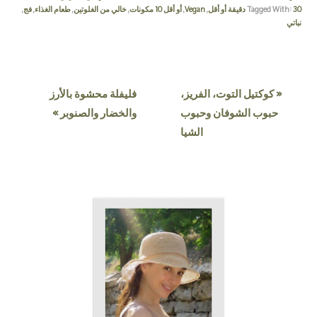
30 دقيقة أو أقل
Tagged With:
,
Vegan
,
أو أقل 10 مكونات
,
خالي من الغلوتين
,
طعام الغذاء
,
فج
,
نباتي
« كوكتيل التوت، الفريز،
فليفلة محشوة بالأرز
حبوب الشوفان وحبوب
والخضار والصنوبر »
الشيا
PRIMARY
READER
INTERACTIONS
SIDEBAR