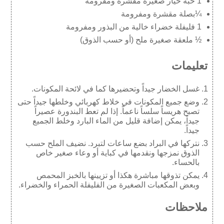
1 حبة خيار صغيرة مقشرة ومفرومة
¼بصلة مقشرة ومفرومة
1 فليفلة خضراء خالية من البذور ومفرومة
½ ملعقة صغيرة ملح (أو حسب الذوق)
تعليمات
غسل الخضار جيداً وتحضيرها كما في لائحة المكونات.
وضع جميع المكونات في خلاط كهربائي وخلطها جيداً حتى
تصبح هريساً سلساً ناعماً. إذا لم تعط البندورة عصيراً
جيداً، يمكن إضافة قليل من الماء البارد وخلط الجميع
جيداً.
نتركها في البراد بضع ساعات لتبرد. نضيف الملح حسب
الذوق نمزجها ونقدمها في كباية أو وعاء صغير خاص
بالحساء.
يمكن تذوقها مباشرة هكذا أو تزيينها بالخبز المحمص
وبعض المكعبات الصغيرة من الفليفلة الحمراء والخضراء.
ملاحظات