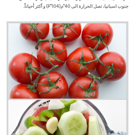
جنوب اسبانيا، تصل الحرارة الى 40°م(104°Ϝ) و أكثر أحياناً.