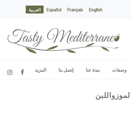
English
Français
Español
العربية
TASTY MEDITERRANEO
NAVIGATION
وصفات
نبذة عنا
إتصل بنا
المزيد
MENU:
SOCIAL
ICONS
لموزواللبن