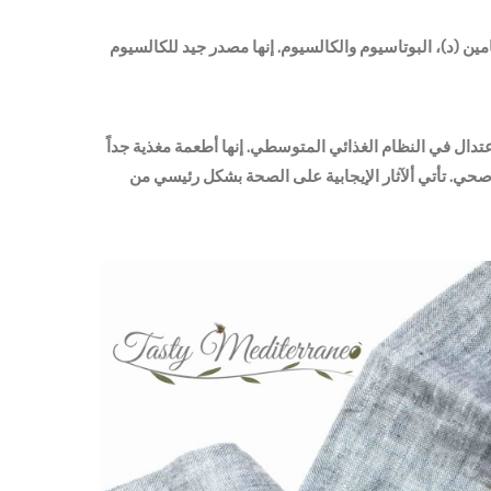
امين (د)، البوتاسيوم والكالسيوم. إنها مصدر جيد للكالسيوم
تدال في النظام الغذائي المتوسطي. إنها أطعمة مغذية جداً
ي. تأتي ألآثار الإيجابية على الصحة بشكل رئيسي من