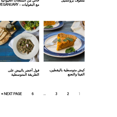
ملفوف بروكسيل
خالي من المنتجات الحيوانية
مع البقوليات – VEGANUARY
كيش متوسطية باليقطين،
فول أخضر بالبيض على
الفيتا والنعنع
الطريقة المتوسطية
PAGE
PAGE
PAGE
PAGE
NEXT PAGE »
6
…
3
2
1